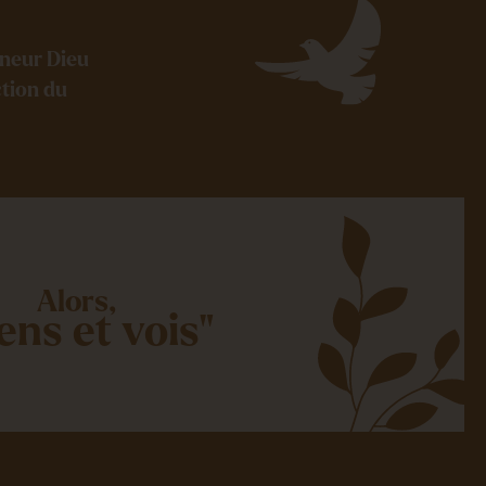
gneur Dieu
ction du
Alors,
ens et vois"