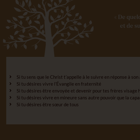
« De quel
et de s
Si tu sens que le Christ t’appelle à le suivre en réponse à so
Si tu désires vivre l’Évangile en fraternité
Si tu désires être envoyée et devenir pour tes frères visage 
Si tu désires vivre en mineure sans autre pouvoir que la capa
Si tu désires être sœur de tous