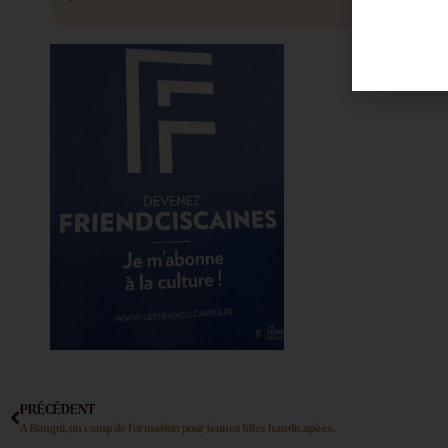
PRÉCÉDENT
A Bangui, un camp de formation pour jeunes filles handicapées.