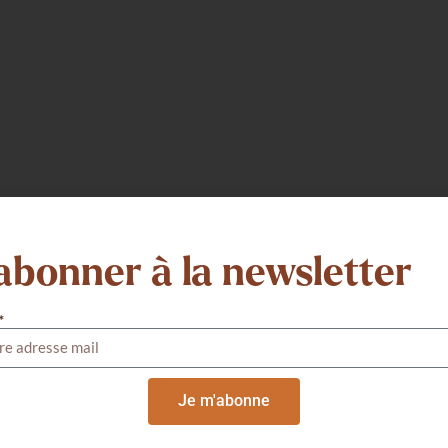
abonner à la newsletter
*
eut désormais entendre dans le nom du musée « Les
Je m'abonne
universel d’Assise en même temps que celui de ses filles
es. Sœur Brigitte Desserre