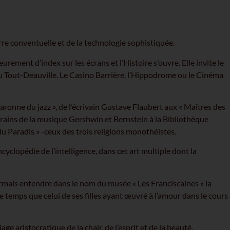
erre conventuelle et de la technologie sophistiquée.
leurement d’index sur les écrans et l’Histoire s’ouvre. Elle invite le
 du Tout-Deauville. Le Casino Barrière, l’Hippodrome ou le Cinéma
a baronne du jazz », de l’écrivain Gustave Flaubert aux « Maîtres des
ains de la musique Gershwin et Bernstein à la Bibliothèque
u Paradis » -ceux des trois religions monothéistes.
lopédie de l’intelligence, dans cet art multiple dont la
rmais entendre dans le nom du musée « Les Franciscaines » la
e temps que celui de ses filles ayant œuvré à l’amour dans le cours
ge aristocratique de la chair, de l’esprit et de la beauté.