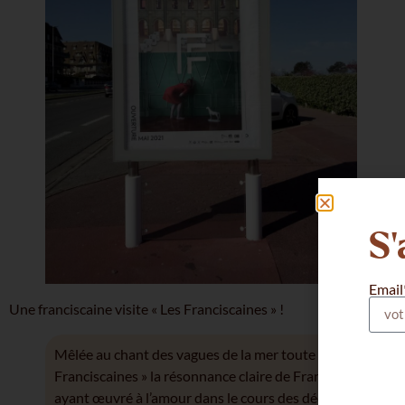
S'
Email
Une franciscaine visite « Les Franciscaines » !
Mêlée au chant des vagues de la mer toute proche, on p
Franciscaines » la résonnance claire de François, le frère 
ayant œuvré à l’amour dans le cours des décennies passé