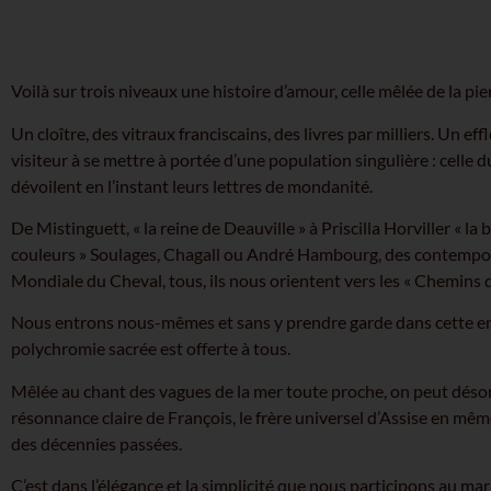
Voilà sur trois niveaux une histoire d’amour, celle mêlée de la pi
Un cloître, des vitraux franciscains, des livres par milliers. Un eff
visiteur à se mettre à portée d’une population singulière : celle
dévoilent en l’instant leurs lettres de mondanité.
De Mistinguett, « la reine de Deauville » à Priscilla Horviller « l
couleurs » Soulages, Chagall ou André Hambourg, des contempor
Mondiale du Cheval, tous, ils nous orientent vers les « Chemins d
Nous entrons nous-mêmes et sans y prendre garde dans cette encyc
polychromie sacrée est offerte à tous.
Mêlée au chant des vagues de la mer toute proche, on peut déso
résonnance claire de François, le frère universel d’Assise en mêm
des décennies passées.
C’est dans l’élégance et la simplicité que nous participons au maria