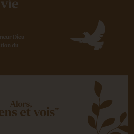
 vie
gneur Dieu
ction du
Alors,
ens et vois"