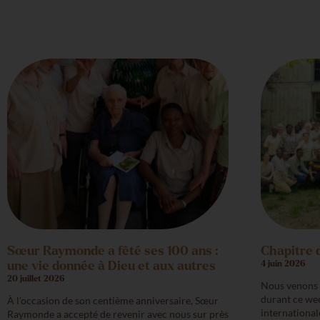
Sœur Raymonde a fêté ses 100 ans :
Chapitre 
une vie donnée à Dieu et aux autres
4 juin 2026
20 juillet 2026
Nous venons d
durant ce we
À l’occasion de son centième anniversaire, Sœur
international
Raymonde a accepté de revenir avec nous sur près