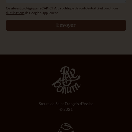
Ce site est protégé par reCAPTCHA.
La politique de confidentialité
et
conditions
d'utilisations
de Google s'appliquent.
Envoyer
Sœurs de Saint François d’Assise
© 2021