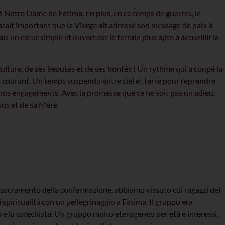
e à Notre Dame de Fatima. En plus, en ce temps de guerres, le
parait important que la Vierge ait adressé son message de paix à
ais un cœur simple et ouvert est le terrain plus apte à accueillir la
 culture, de ses beautés et de ses bontés ! Un rythme qui a coupé la
en courant. Un temps suspendu entre ciel et terre pour reprendre
t nos engagements. Avec la promesse que ce ne soit pas un adieu,
sus et de sa Mère.
al sacramento della confermazione, abbiamo vissuto coi ragazzi del
spiritualità con un pellegrinaggio a Fatima. Il gruppo era
o e la catechista. Un gruppo molto eterogeneo per età e interessi,