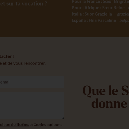
Pour la France :
Sœur Brigitt
et sur ta vocation ?
Pour l’Afrique :
Sœur Reine
Italia :
Suor Graziella
graz
España :
Hna Pascaline
belp
tacter !
 et de vous rencontrer.
Que le S
donne 
ditions d'utilisations
de Google s'appliquent.