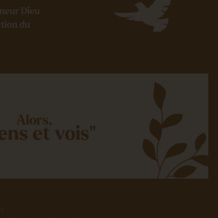
gneur Dieu
ction du
Alors,
ens et vois"
 :