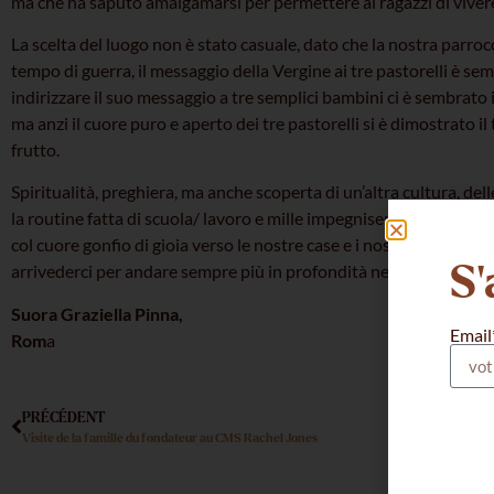
ma che ha saputo amalgamarsi per permettere ai ragazzi di vivere
La scelta del luogo non è stato casuale, dato che la nostra parroc
tempo di guerra, il messaggio della Vergine ai tre pastorelli è sem
indirizzare il suo messaggio a tre semplici bambini ci è sembrato
ma anzi il cuore puro e aperto dei tre pastorelli si è dimostrato i
frutto.
Spiritualità, preghiera, ma anche scoperta di un’altra cultura, de
la routine fatta di scuola/ lavoro e mille impegnisempre di corsa.
col cuore gonfio di gioia verso le nostre case e i nostri rispetti
S'
arrivederci per andare sempre più in profondità nella conoscen
Suora Graziella Pinna,
Email
Rom
a
PRÉCÉDENT
Visite de la famille du fondateur au CMS Rachel Jones