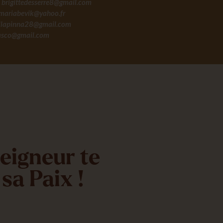
e
brigittedesserre8@gmail.com
mariabevik@yahoo.fr
iellapinna28@gmail.com
asco@gmail.com
eigneur te
sa Paix !