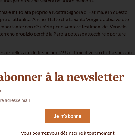
 un’esperienza che resterà nella loro memoria.
chia è intitolata proprio a Nostra Signora di Fatima, e in questo
pre di attualità. Anche il fatto che la Santa Vergine abbia voluto
 importante: non c’è un’età per diventare testimoni del Vangelo,
l terreno propizio perché la Parola potesse attecchire e portare
lle sue bellezze e delle sue bontà! Un ritmo diverso che ha spezzato
 Un tempo sospeso tra cielo e terra per riprendere fiato e ripartire
vi impegni. Con la promessa che questo non sia un addio, ma un
abonner à la newsletter
za di Gesù e della sua Mamma.
*
SUIVANT
Je m'abonne
Semaines Fraternelles – Fraternité d’Avignon
Vous pourrez vous désinscrire à tout moment