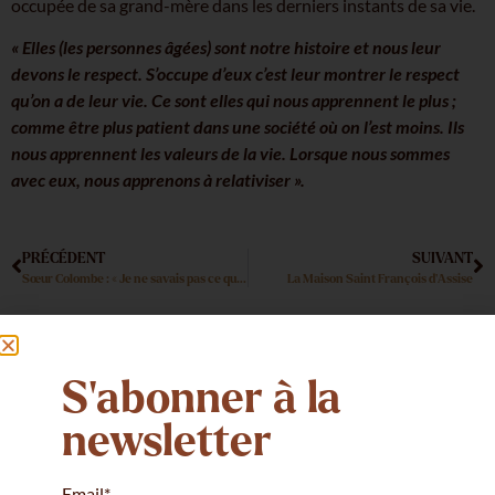
occupée de sa grand-mère dans les derniers instants de sa vie.
« Elles (les personnes âgées) sont notre histoire et nous leur
devons le respect. S’occupe d’eux c’est leur montrer le respect
qu’on a de leur vie. Ce sont elles qui nous apprennent le plus ;
comme être plus patient dans une société où on l’est moins. Ils
nous apprennent les valeurs de la vie. Lorsque nous sommes
avec eux, nous apprenons à relativiser ».
PRÉCÉDENT
SUIVANT
Sœur Colombe : « Je ne savais pas ce qu’était une bonne sœur »
La Maison Saint François d’Assise
Toutes les actualités
S'abonner à la
newsletter
Email*