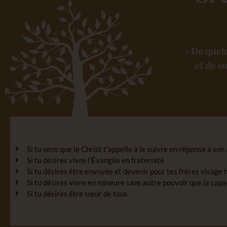
« De quel
et de s
Si tu sens que le Christ t’appelle à le suivre en réponse à so
Si tu désires vivre l’Évangile en fraternité
Si tu désires être envoyée et devenir pour tes frères visage 
Si tu désires vivre en mineure sans autre pouvoir que la capa
Si tu désires être sœur de tous