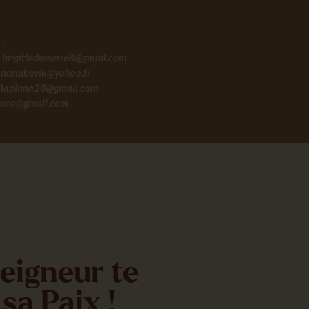
 :
e
brigittedesserre8@gmail.com
mariabevik@yahoo.fr
iellapinna28@gmail.com
asco@gmail.com
eigneur te
sa Paix !