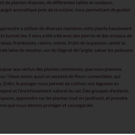
t de plantes diverses, de différentes tailles et couleurs,
cargot aromatique près de la cuisine, nous permettant de goûter
apprendre à utiliser de diverses manières cette plante hautement
n tunnel des 5 sens a été créé avec des pierres et des arceaux de
ses, framboises, raisins, mûres, fruits de la passion, sentir la
aie laine de mouton, sur du liège et de l’argile, saluer les poissons
’éduquer aux vertus des plantes communes, que nous prenons
us ! Nous avons aussi un serpent de fleurs comestibles, qui
s. Enfin, le potager nous permet de cultiver nos légumes en
mpost et l’enrichissement naturel du sol. Des groupes d’enfants,
espaces, apprendre sur les plantes tout en jardinant, et prendre
 terre que nous devons protéger et sauvegarder.