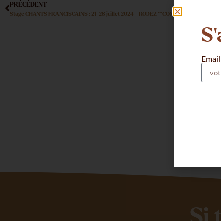
PRÉCÉDENT
Stage CHANTS FRANCISCAINS : 21-28 juillet 2024 – RODEZ ***COMPLET***
S'
Toutes le
Email
Si 