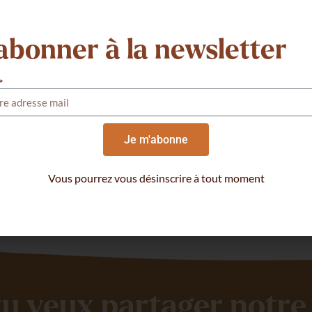
SUIVANT
Remettre l’Homme debout à Bangui en République Centrafricaine
abonner à la newsletter
s actualités
*
Je m'abonne
Vous pourrez vous désinscrire à tout moment
tu veux partager notre