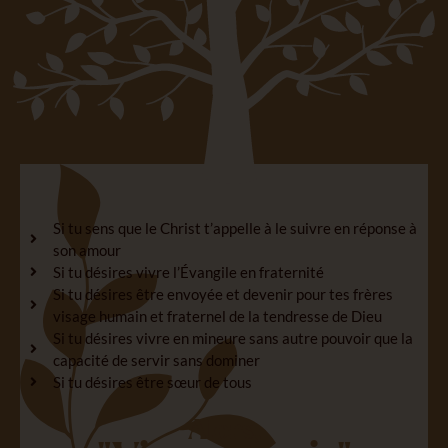
Si tu sens que le Christ t’appelle à le suivre en réponse à
son amour
Si tu désires vivre l’Évangile en fraternité
Si tu désires être envoyée et devenir pour tes frères
visage humain et fraternel de la tendresse de Dieu
Si tu désires vivre en mineure sans autre pouvoir que la
capacité de servir sans dominer
Si tu désires être sœur de tous
Alors,